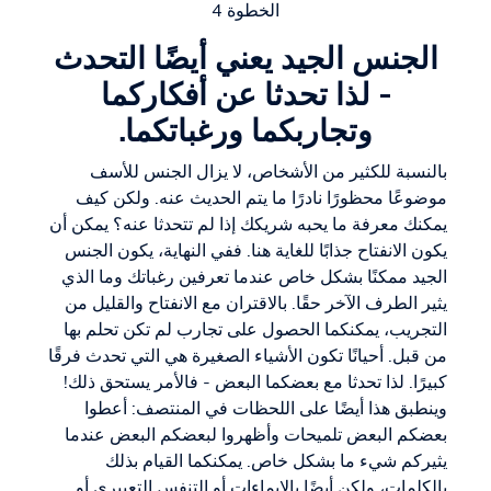
الخطوة 4
الجنس الجيد يعني أيضًا التحدث
- لذا تحدثا عن أفكاركما
وتجاربكما ورغباتكما.
بالنسبة للكثير من الأشخاص، لا يزال الجنس للأسف
موضوعًا محظورًا نادرًا ما يتم الحديث عنه. ولكن كيف
يمكنك معرفة ما يحبه شريكك إذا لم تتحدثا عنه؟ يمكن أن
يكون الانفتاح جذابًا للغاية هنا. ففي النهاية، يكون الجنس
الجيد ممكنًا بشكل خاص عندما تعرفين رغباتك وما الذي
يثير الطرف الآخر حقًا. بالاقتران مع الانفتاح والقليل من
التجريب، يمكنكما الحصول على تجارب لم تكن تحلم بها
من قبل. أحيانًا تكون الأشياء الصغيرة هي التي تحدث فرقًا
كبيرًا. لذا تحدثا مع بعضكما البعض - فالأمر يستحق ذلك!
وينطبق هذا أيضًا على اللحظات في المنتصف: أعطوا
بعضكم البعض تلميحات وأظهروا لبعضكم البعض عندما
يثيركم شيء ما بشكل خاص. يمكنكما القيام بذلك
بالكلمات، ولكن أيضًا بالإيماءات أو التنفس التعبيري أو