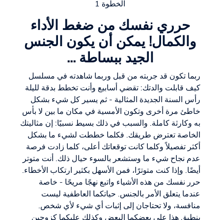
الخطوة 1
حرري نفسك من ضغط الأداء
والكمال! يمكن أن يكون الجنس
الجيد ببساطة ...
ربما تكون قد جربته من قبل وربما شاهدته في مسلسل
كيف قابلت والدتك: تقضي أسابيع وأنت تخطط بدقة لليلة
رأس السنة الجديدة المثالية - ثم يسير كل شيء بشكل
خاطئ مرة أخرى وتكون الأمسية في مكان ما بين لا بأس
به وكارثة كاملة. والسبب في ذلك بسيط نسبيًا: إن مثاليتك
الخاصة تعترض طريقك. فكلما خططت لشيء ما بشكل
أكثر تفصيلاً وكلما كانت توقعاتك أعلى، كلما زادت فرصة
عدم نجاح شيء ما وستشعر بالسوء حيال ذلك. أنت متوتر
أيضًا. وإذا كنت متوترًا، فمن الأسهل بكثير ارتكاب الأخطاء.
حرر نفسك من هذه الأشياء واتبع نهجًا مريحًا - خاصة
عندما يتعلق الأمر بالجنس. حياتكما العاطفية ليست
منافسة، ولا تحتاجان إلى إثبات أي شيء لأي شخص.
ينطبق هذا على بعضكما البعض وكذلك عليكما كزوجين