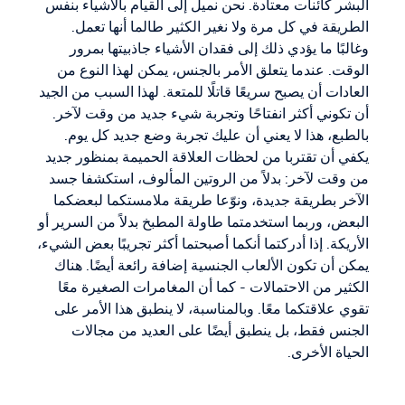
البشر كائنات معتادة. نحن نميل إلى القيام بالأشياء بنفس
الطريقة في كل مرة ولا نغير الكثير طالما أنها تعمل.
وغالبًا ما يؤدي ذلك إلى فقدان الأشياء جاذبيتها بمرور
الوقت. عندما يتعلق الأمر بالجنس، يمكن لهذا النوع من
العادات أن يصبح سريعًا قاتلًا للمتعة. لهذا السبب من الجيد
أن تكوني أكثر انفتاحًا وتجربة شيء جديد من وقت لآخر.
بالطبع، هذا لا يعني أن عليك تجربة وضع جديد كل يوم.
يكفي أن تقتربا من لحظات العلاقة الحميمة بمنظور جديد
من وقت لآخر: بدلاً من الروتين المألوف، استكشفا جسد
الآخر بطريقة جديدة، ونوّعا طريقة ملامستكما لبعضكما
البعض، وربما استخدمتما طاولة المطبخ بدلاً من السرير أو
الأريكة. إذا أدركتما أنكما أصبحتما أكثر تجريبًا بعض الشيء،
يمكن أن تكون الألعاب الجنسية إضافة رائعة أيضًا. هناك
الكثير من الاحتمالات - كما أن المغامرات الصغيرة معًا
تقوي علاقتكما معًا. وبالمناسبة، لا ينطبق هذا الأمر على
الجنس فقط، بل ينطبق أيضًا على العديد من مجالات
الحياة الأخرى.