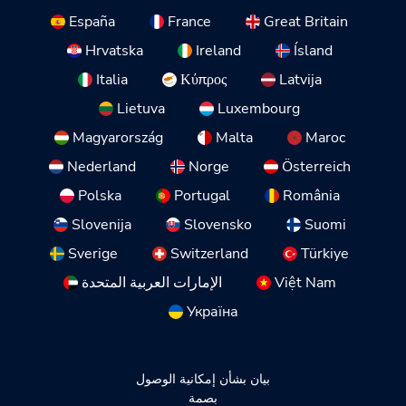
España
France
Great Britain
Hrvatska
Ireland
Ísland
Italia
Κύπρος
Latvija
Lietuva
Luxembourg
Magyarország
Malta
Maroc
Nederland
Norge
Österreich
Polska
Portugal
România
Slovenija
Slovensko
Suomi
Sverige
Switzerland
Türkiye
Việt Nam
الإمارات العربية المتحدة
Україна
بيان بشأن إمكانية الوصول
بصمة