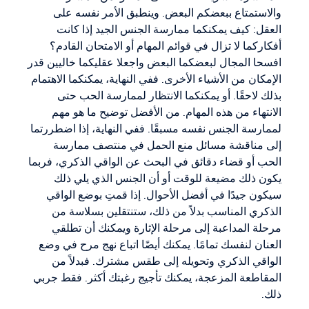
والاستمتاع ببعضكم البعض. وينطبق الأمر نفسه على
العقل: كيف يمكنكما ممارسة الجنس الجيد إذا كانت
أفكاركما لا تزال في قوائم المهام أو الامتحان القادم؟
افسحا المجال لبعضكما البعض واجعلا عقليكما خاليين قدر
الإمكان من الأشياء الأخرى. ففي النهاية، يمكنكما الاهتمام
بذلك لاحقًا. أو يمكنكما الانتظار لممارسة الحب حتى
الانتهاء من هذه المهام. من الأفضل توضيح ما هو مهم
لممارسة الجنس نفسه مسبقًا. ففي النهاية، إذا اضطررتما
إلى مناقشة مسائل منع الحمل في منتصف ممارسة
الحب أو قضاء دقائق في البحث عن الواقي الذكري، فربما
يكون ذلك مضيعة للوقت أو أن الجنس الذي يلي ذلك
سيكون جيدًا في أفضل الأحوال. إذا قمتِ بوضع الواقي
الذكري المناسب بدلاً من ذلك، ستنتقلين بسلاسة من
مرحلة المداعبة إلى مرحلة الإثارة ويمكنك أن تطلقي
العنان لنفسك تمامًا. يمكنك أيضًا اتباع نهج مرح في وضع
الواقي الذكري وتحويله إلى طقس مشترك. فبدلاً من
المقاطعة المزعجة، يمكنك تأجيج رغبتك أكثر. فقط جربي
ذلك.