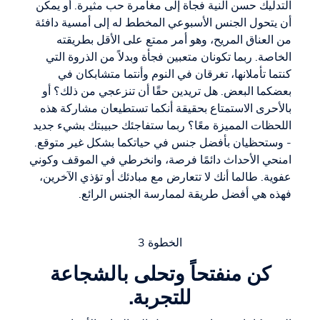
التدليك حسن النية فجأة إلى مغامرة حب مثيرة. أو يمكن
أن يتحول الجنس الأسبوعي المخطط له إلى أمسية دافئة
من العناق المريح، وهو أمر ممتع على الأقل بطريقته
الخاصة. ربما تكونان متعبين فجأة وبدلاً من الذروة التي
كنتما تأملانها، تغرقان في النوم وأنتما متشابكان في
بعضكما البعض. هل تريدين حقًا أن تنزعجي من ذلك؟ أو
بالأحرى الاستمتاع بحقيقة أنكما تستطيعان مشاركة هذه
اللحظات المميزة معًا؟ ربما ستفاجئك حبيبتك بشيء جديد
- وستحظيان بأفضل جنس في حياتكما بشكل غير متوقع.
امنحي الأحداث دائمًا فرصة، وانخرطي في الموقف وكوني
عفوية. طالما أنك لا تتعارض مع مبادئك أو تؤذي الآخرين،
فهذه هي أفضل طريقة لممارسة الجنس الرائع.
الخطوة 3
كن منفتحاً وتحلى بالشجاعة
للتجربة.