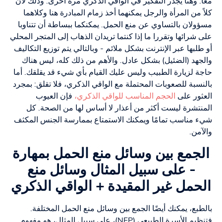
معًا. وهنا يجدر التفكير في الواقي الذكري مرة أخرى. وذلك لأن
كلاً من المرأة والرجل يمكنهما أخذ زمام المبادرة هنا وكلاهما
مسؤولان بالتساوي عن منع الحمل. يمكنكما ببساطة أن تتناوبا
على شرائها وتقررا ما إذا كنتما تريدان الذهاب إلى المتجر المحلي
أو طلبها عبر الإنترنت بشكل ملائم - وبالتالي يتم توزيع التكاليف
والجهد (الضئيل) بشكل عادل. والأهم من ذلك كله، ليس هناك
حاجة لزيارة الطبيب وليس عليك القيام بأي شيء قد يقلقك. أما
بالنسبة للصعوبات المحتملة مع الواقي الذكري، فلا تقلق: بمجرد
العثور على
الحجم المناسب للواقي الذكري،
فإن العيوب
المنتشرة ليست أكثر من أعذار لا أساس لها من الصحة. كل
شيء مناسب تمامًا ويمكنك الاستمتاع بممارسة الجنس المكثف
والآمن.
الجمع بين وسائل منع الحمل بمهارة
- على سبيل المثال وسائل منع
الحمل غير المقيدة + الواقي الذكري
بالطبع، يمكنك أيضًا الجمع بين وسائل منع الحمل المختلفة.
فتنظيم الأسرة الطبيعي (NFP)، على سبيل المثال، هو مفهوم