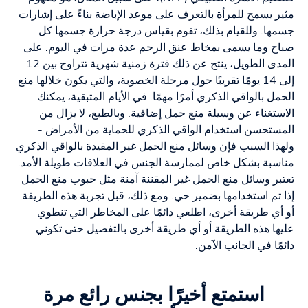
مثير يسمح للمرأة بالتعرف على موعد الإباضة بناءً على إشارات
جسمها. وللقيام بذلك، تقوم بقياس درجة حرارة جسمها كل
صباح وما يسمى بمخاط عنق الرحم عدة مرات في اليوم. على
المدى الطويل، ينتج عن ذلك فترة زمنية شهرية تتراوح بين 12
إلى 14 يومًا تقريبًا حول مرحلة الخصوبة، والتي يكون خلالها منع
الحمل بالواقي الذكري أمرًا مهمًا. في الأيام المتبقية، يمكنك
الاستغناء عن وسيلة منع حمل إضافية. وبالطبع، لا يزال من
المستحسن استخدام الواقي الذكري للحماية من الأمراض -
ولهذا السبب فإن وسائل منع الحمل غير المقيدة بالواقي الذكري
مناسبة بشكل خاص لممارسة الجنس في العلاقات طويلة الأمد.
تعتبر وسائل منع الحمل غير المقننة آمنة مثل حبوب منع الحمل
إذا تم استخدامها بضمير حي. ومع ذلك، قبل تجربة هذه الطريقة
أو أي طريقة أخرى، اطلعي دائمًا على المخاطر التي تنطوي
عليها هذه الطريقة أو أي طريقة أخرى بالتفصيل حتى تكوني
دائمًا في الجانب الآمن.
استمتع أخيرًا بجنس رائع مرة