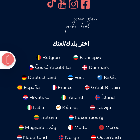
your size
pure feel
اختر بلدك/لغتك:
Belgium
България
Česká republika
Danmark
Deutschland
Eesti
Ελλάς
España
France
Great Britain
Hrvatska
Ireland
Ísland
Italia
Κύπρος
Latvija
Lietuva
Luxembourg
Magyarország
Malta
Maroc
Nederland
Norge
Österreich