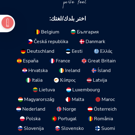
pure feel
اختر بلدك/لغتك:
Belgium
България
Česká republika
Danmark
Deutschland
Eesti
Ελλάς
España
France
Great Britain
Hrvatska
Ireland
Ísland
Italia
Κύπρος
Latvija
Lietuva
Luxembourg
Magyarország
Malta
Maroc
Nederland
Norge
Österreich
Polska
Portugal
România
Slovenija
Slovensko
Suomi