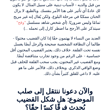
من قبل والديه - لأسباب دينية على سبيل المثال. لا يكون
لكِ عادةً أي تأثير على هذا الأمر بنفسك. وبالطبع، لا يزال
الختان ممكنًا في مرحلة البلوغ، ولكن يُقال إنه غير مريح
تمامًا وليس ضروريًا. (أي شخص شاهد مسلسل
"وقح"
سيتذكر على الأرجح ما اضطر كارل إلى تحمله ...)
العديد من النساء لا يهتمون حقًا إذا كان القضيب مختونًا -
طالما أن النظافة الشخصية صحيحة والرجل أيضًا يغسل
نفسه تحت القلفة. خلاف ذلك، يعتبر القضيب المختون أقل
حساسية - على الرغم من وجود تجارب متناقضة أيضًا.
ومع القضيب غير المختون، يجب سحب القلفة للخلف قبل
وضع الواقي الذكري. وبخلاف ذلك، فالأمر على ما هو
عليه. لا داعي للقلق كثيراً بشأن ذلك.
والآن دعونا ننتقل إلى صلب
الموضوع: هل شكل القضيب
يُحدث فرقًا كبيرًا حقًا؟