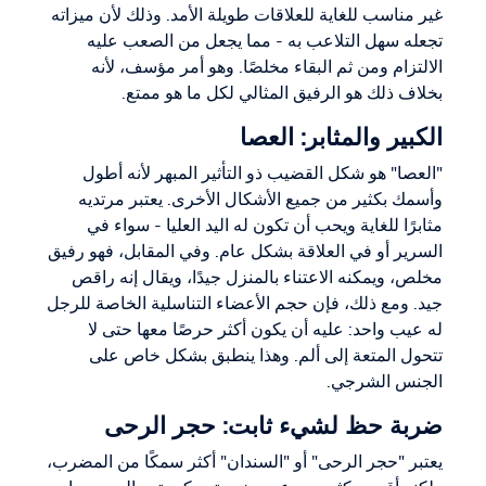
غير مناسب للغاية للعلاقات طويلة الأمد. وذلك لأن ميزاته
تجعله سهل التلاعب به - مما يجعل من الصعب عليه
الالتزام ومن ثم البقاء مخلصًا. وهو أمر مؤسف، لأنه
بخلاف ذلك هو الرفيق المثالي لكل ما هو ممتع.
الكبير والمثابر: العصا
"العصا" هو شكل القضيب ذو التأثير المبهر لأنه أطول
وأسمك بكثير من جميع الأشكال الأخرى. يعتبر مرتديه
مثابرًا للغاية ويحب أن تكون له اليد العليا - سواء في
السرير أو في العلاقة بشكل عام. وفي المقابل، فهو رفيق
مخلص، ويمكنه الاعتناء بالمنزل جيدًا، ويقال إنه راقص
جيد. ومع ذلك، فإن حجم الأعضاء التناسلية الخاصة للرجل
له عيب واحد: عليه أن يكون أكثر حرصًا معها حتى لا
تتحول المتعة إلى ألم. وهذا ينطبق بشكل خاص على
الجنس الشرجي.
ضربة حظ لشيء ثابت: حجر الرحى
يعتبر "حجر الرحى" أو "السندان" أكثر سمكًا من المضرب،