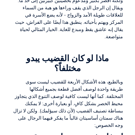
ولكنه أقصر بكثير ومدعوم بخصيتين كبيرتين إلى حد ما.
ويقال إن الرجل الذي يقف وراءها هو هبة من السماء
للعلاقات طويلة الأمد والزواج - لأنه يضع الأسرة في
المركز ويهتم بأحبائه. ينطبق هذا أيضًا على الفراش، حيث
يقال إنه عاشق يقظ ومبدع للغاية. الخيار المثالي لحياة
متواضعة.
ماذا لو كان القضيب يبدو
مختلفاً؟
وبالطبع، هذه الأشكال الأربعة للقضيب ليست سوى
طريقة واحدة لوصف أفضل قطعة بجميع أشكالها
المختلفة. كما أنها ليست كافية لوصف التنوع الذي يتجاوز
محيط الخصر بشكل كافٍ. أو بعبارة أخرى: لا يمكنك
ببساطة تصنيف القضيب (لأن ذلك سيؤلمك). ولكن لا تزال
هناك سمتان أساسيتان غالباً ما يفكر فيهما الرجال على
وجه الخصوص: