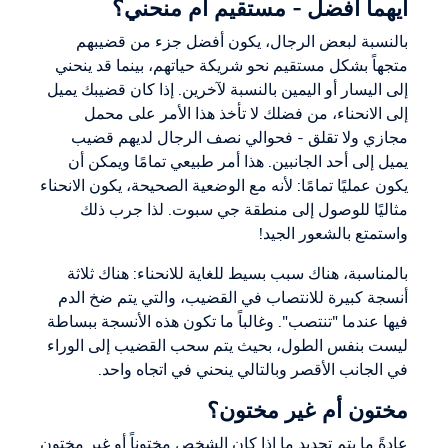
أيهما أفضل - مستقيم أم منحني؟
بالنسبة لبعض الرجال، يكون أفضل جزء من قضيبهم
متجهاً بشكل مستقيم نحو شريكة حياتهم، بينما قد ينحني
إلى اليسار أو اليمين بالنسبة لآخرين. إذا كان قضيبك يميل
إلى الانحناء، من فضلك لا تأخذ هذا الأمر على محمل
مجازي ولا تقلق - فحوالي نصف الرجال لديهم قضيب
يميل إلى أحد الجانبين. هذا أمر طبيعي تمامًا ويمكن أن
يكون عمليًا تمامًا: لأنه مع الوضعية الصحيحة، يكون الانحناء
مثاليًا للوصول إلى منطقة جي سبوت. لذا جرب ذلك
واستمتع بالشعور الجيد!
بالمناسبة، هناك سبب بسيط للغاية للانحناء: هناك ثلاثة
أنسجة كبيرة للانتصاب في القضيب، والتي يتم ضخ الدم
فيها عندما "تنتصب". وغالباً ما تكون هذه الأنسجة ببساطة
ليست بنفس الطول، بحيث يتم سحب القضيب إلى الوراء
في الجانب الأقصر وبالتالي ينحني في اتجاه واحد.
مختون أم غير مختون؟
عادةً ما يتم تحديد ما إذا كان الشخص مختوناً أو غير مختون