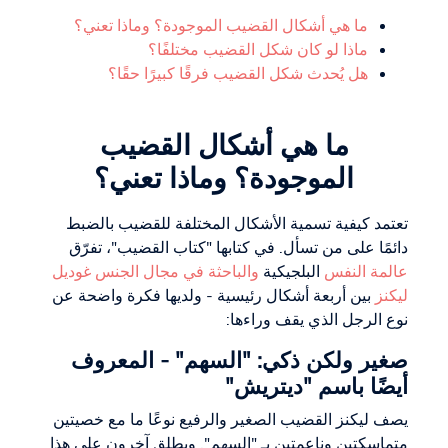
ما هي أشكال القضيب الموجودة؟ وماذا تعني؟
ماذا لو كان شكل القضيب مختلفًا؟
هل يُحدث شكل القضيب فرقًا كبيرًا حقًا؟
ما هي أشكال القضيب
الموجودة؟ وماذا تعني؟
تعتمد كيفية تسمية الأشكال المختلفة للقضيب بالضبط
دائمًا على من تسأل. في كتابها "كتاب القضيب"، تفرّق
عالمة النفس
البلجيكية
والباحثة في مجال الجنس غوديل
ليكنز
بين أربعة أشكال رئيسية - ولديها فكرة واضحة عن
نوع الرجل الذي يقف وراءها:
صغير ولكن ذكي: "السهم" - المعروف
أيضًا باسم "ديتريش"
يصف ليكنز القضيب الصغير والرفيع نوعًا ما مع خصيتين
متماسكتين وناعمتين بـ "السهم". ويطلق آخرون على هذا