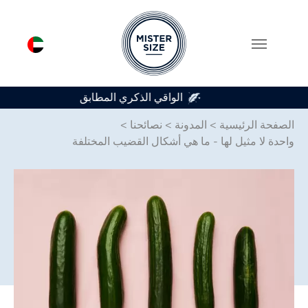
متوفر في 7 أحجام للواقي الذكري
Skip to main conten
الصفحة الرئيسية
>
المدونة
>
نصائحنا
>
واحدة لا مثيل لها - ما هي أشكال القضيب المختلفة