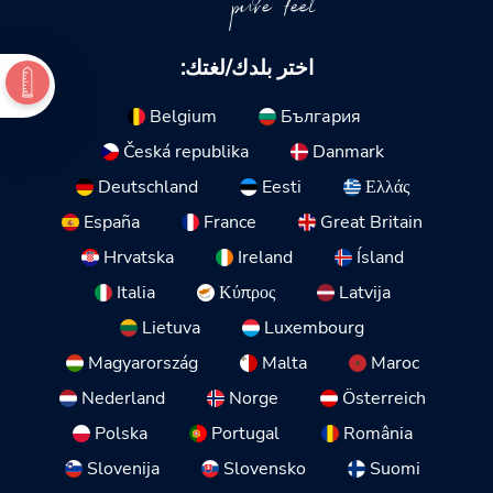
pure feel
اختر بلدك/لغتك:
Belgium
България
Česká republika
Danmark
Deutschland
Eesti
Ελλάς
España
France
Great Britain
Hrvatska
Ireland
Ísland
Italia
Κύπρος
Latvija
Lietuva
Luxembourg
Magyarország
Malta
Maroc
Nederland
Norge
Österreich
Polska
Portugal
România
Slovenija
Slovensko
Suomi