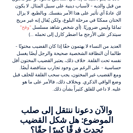
من قبل والديه - لأسباب دينية على سبيل المثال. لا يكون
لكِ عادةً أي تأثير على هذا الأمر بنفسك. وبالطبع، لا يزال
الختان ممكنًا في مرحلة البلوغ، ولكن يُقال إنه غير مريح
تمامًا وليس ضروريًا. (أي شخص شاهد مسلسل
"وقح"
سيتذكر على الأرجح ما اضطر كارل إلى تحمله ...)
العديد من النساء لا يهتمون حقًا إذا كان القضيب مختونًا -
طالما أن النظافة الشخصية صحيحة والرجل أيضًا يغسل
نفسه تحت القلفة. خلاف ذلك، يعتبر القضيب المختون أقل
حساسية - على الرغم من وجود تجارب متناقضة أيضًا.
ومع القضيب غير المختون، يجب سحب القلفة للخلف قبل
وضع الواقي الذكري. وبخلاف ذلك، فالأمر على ما هو
عليه. لا داعي للقلق كثيراً بشأن ذلك.
والآن دعونا ننتقل إلى صلب
الموضوع: هل شكل القضيب
يُحدث فرقًا كبيرًا حقًا؟