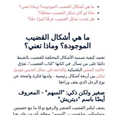
ما هي أشكال القضيب الموجودة؟ وماذا تعني؟
ماذا لو كان شكل القضيب مختلفًا؟
هل يُحدث شكل القضيب فرقًا كبيرًا حقًا؟
ما هي أشكال القضيب
الموجودة؟ وماذا تعني؟
تعتمد كيفية تسمية الأشكال المختلفة للقضيب بالضبط
دائمًا على من تسأل. في كتابها "كتاب القضيب"، تفرّق
عالمة النفس
البلجيكية
والباحثة في مجال الجنس غوديل
ليكنز
بين أربعة أشكال رئيسية - ولديها فكرة واضحة عن
نوع الرجل الذي يقف وراءها:
صغير ولكن ذكي: "السهم" - المعروف
أيضًا باسم "ديتريش"
يصف ليكنز القضيب الصغير والرفيع نوعًا ما مع خصيتين
متماسكتين وناعمتين بـ "السهم". ويطلق آخرون على هذا