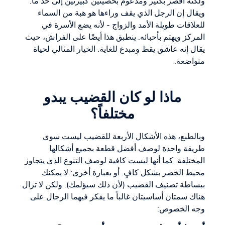
ولكنه أقصر بكثير ومدعوم بخصيتين كبيرتين إلى حد ما.
ويقال إن الرجل الذي يقف وراءها هو هبة من السماء
للعلاقات طويلة الأمد والزواج - لأنه يضع الأسرة في
المركز ويهتم بأحبائه. ينطبق هذا أيضًا على الفراش، حيث
يقال إنه عاشق يقظ ومبدع للغاية. الخيار المثالي لحياة
متواضعة.
ماذا لو كان القضيب يبدو
مختلفاً؟
وبالطبع، هذه الأشكال الأربعة للقضيب ليست سوى
طريقة واحدة لوصف أفضل قطعة بجميع أشكالها
المختلفة. كما أنها ليست كافية لوصف التنوع الذي يتجاوز
محيط الخصر بشكل كافٍ. أو بعبارة أخرى: لا يمكنك
ببساطة تصنيف القضيب (لأن ذلك سيؤلمك). ولكن لا تزال
هناك سمتان أساسيتان غالباً ما يفكر فيهما الرجال على
وجه الخصوص: