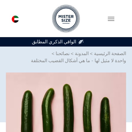
متوفر في 7 أحجام للواقي الذكري
Skip to main conten
الصفحة الرئيسية
>
المدونة
>
نصائحنا
>
واحدة لا مثيل لها - ما هي أشكال القضيب المختلفة