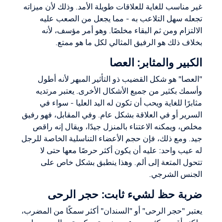
غير مناسب للغاية للعلاقات طويلة الأمد. وذلك لأن ميزاته
تجعله سهل التلاعب به - مما يجعل من الصعب عليه
الالتزام ومن ثم البقاء مخلصًا. وهو أمر مؤسف، لأنه
بخلاف ذلك هو الرفيق المثالي لكل ما هو ممتع.
الكبير والمثابر: العصا
"العصا" هو شكل القضيب ذو التأثير المبهر لأنه أطول
وأسمك بكثير من جميع الأشكال الأخرى. يعتبر مرتديه
مثابرًا للغاية ويحب أن تكون له اليد العليا - سواء في
السرير أو في العلاقة بشكل عام. وفي المقابل، فهو رفيق
مخلص، ويمكنه الاعتناء بالمنزل جيدًا، ويقال إنه راقص
جيد. ومع ذلك، فإن حجم الأعضاء التناسلية الخاصة للرجل
له عيب واحد: عليه أن يكون أكثر حرصًا معها حتى لا
تتحول المتعة إلى ألم. وهذا ينطبق بشكل خاص على
الجنس الشرجي.
ضربة حظ لشيء ثابت: حجر الرحى
يعتبر "حجر الرحى" أو "السندان" أكثر سمكًا من المضرب،