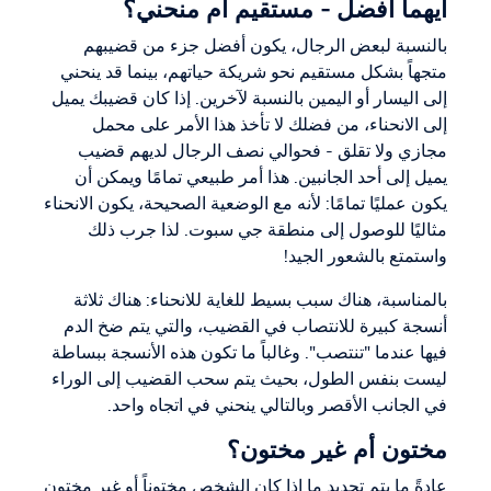
أيهما أفضل - مستقيم أم منحني؟
بالنسبة لبعض الرجال، يكون أفضل جزء من قضيبهم
متجهاً بشكل مستقيم نحو شريكة حياتهم، بينما قد ينحني
إلى اليسار أو اليمين بالنسبة لآخرين. إذا كان قضيبك يميل
إلى الانحناء، من فضلك لا تأخذ هذا الأمر على محمل
مجازي ولا تقلق - فحوالي نصف الرجال لديهم قضيب
يميل إلى أحد الجانبين. هذا أمر طبيعي تمامًا ويمكن أن
يكون عمليًا تمامًا: لأنه مع الوضعية الصحيحة، يكون الانحناء
مثاليًا للوصول إلى منطقة جي سبوت. لذا جرب ذلك
واستمتع بالشعور الجيد!
بالمناسبة، هناك سبب بسيط للغاية للانحناء: هناك ثلاثة
أنسجة كبيرة للانتصاب في القضيب، والتي يتم ضخ الدم
فيها عندما "تنتصب". وغالباً ما تكون هذه الأنسجة ببساطة
ليست بنفس الطول، بحيث يتم سحب القضيب إلى الوراء
في الجانب الأقصر وبالتالي ينحني في اتجاه واحد.
مختون أم غير مختون؟
عادةً ما يتم تحديد ما إذا كان الشخص مختوناً أو غير مختون