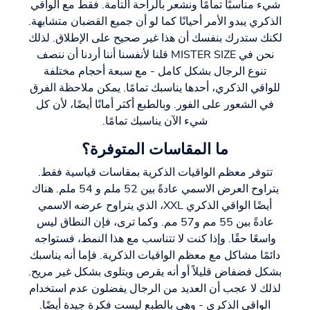
شيء مناسبًا تمامًا ونشعر بالراحة التامة. فقط مع الواقي
الذكري يبدو الأمر أحيانًا كما لو أن جميع القضبان متشابهة.
لكنك ستدرك بنفسك أن هذا غير صحيح على الإطلاق. لذلك
نحن في MISTER SIZE قلنا لأنفسنا أننا أردنا أن ننصف
تنوع الرجال بشكل كامل - مع سبعة أحجام مختلفة
للواقي الذكري، أحدها يناسبك تمامًا. يمكن ملاحظة الفرق
في الشعور على الفور. وبالطبع أكثر أمانًا أيضًا، لأن كل
شيء الآن يناسبك تمامًا.
ما المقاسات المتوفرة؟
تتوفر معظم الواقيات الذكرية بمقاسات قياسية فقط.
يتراوح العرض الاسمي عادةً بين 52 ملم و 54 ملم. هناك
أيضًا الواقي الذكري XXL، الذي يتراوح عرضه الاسمي
عادةً بين 55 مم و57 مم. وكما ترى، فإن النطاق ليس
واسعًا حقًا. وإذا كنت لا تتناسب مع هذا النمط، فستواجه
دائمًا مشاكل مع معظم الواقيات الذكرية. فإما أنه يناسبك
بشكل فضفاض قليلاً أو أنه يقرص ويتلوى بشكل غير مريح.
لذلك لا عجب أن العديد من الرجال يفضلون عدم استخدام
الواقي الذكري - وهي بالطبع ليست فكرة جيدة أيضًا.