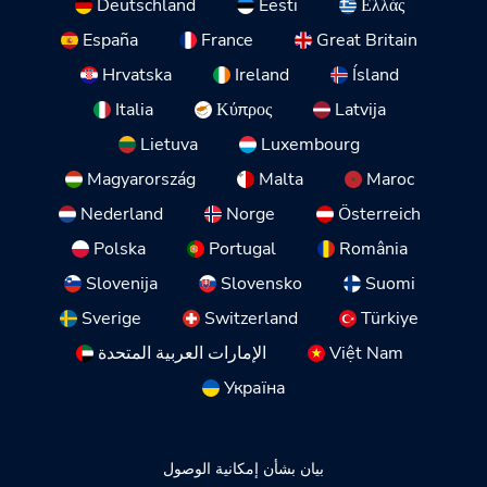
Deutschland
Eesti
Ελλάς
España
France
Great Britain
Hrvatska
Ireland
Ísland
Italia
Κύπρος
Latvija
Lietuva
Luxembourg
Magyarország
Malta
Maroc
Nederland
Norge
Österreich
Polska
Portugal
România
Slovenija
Slovensko
Suomi
Sverige
Switzerland
Türkiye
Việt Nam
الإمارات العربية المتحدة
Україна
بيان بشأن إمكانية الوصول