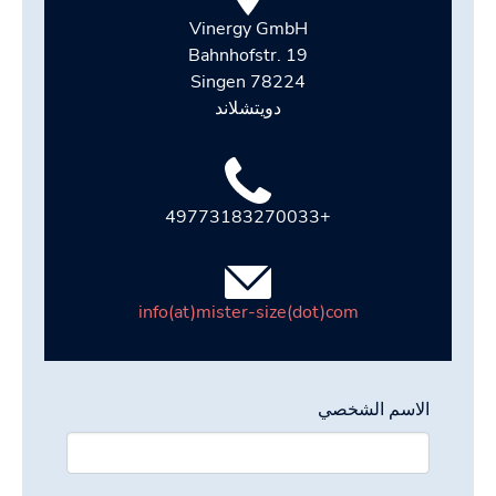
Vinergy GmbH
Bahnhofstr. 19
78224 Singen
دويتشلاند
+49773183270033
info(at)mister-size(dot)com
الاسم الشخصي