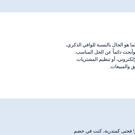
ركة مستر سايز منذ البداية وارتبطت بالشركة منذ عام 2013. وكما هو الحال بالنسبة للواقي الذكري،
بحث دائماً عن الحل المناسب.
إلكتروني، أو تنظيم المشتريات
ق والمبيعات.
ز! فحتى كمتدربة، كنت في خضم