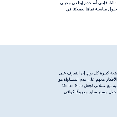
للواقي الذكري My.Size وجعلها مشهورة في ألمانيا، وبصفتي مخترع Mister Size، فإنني أستخدم إبداعي وعيني
لذكري لتطوير حلول مناسبة تمامًا لعملائنا في
 متعة كبيرة كل يوم. إن التعرف على
الأفكار معهم على قدم المساواة هو
أمر قريب إلى قلبي. أنا مناسب تمامًا لـ Mister Size، حيث إنني أجد حلولاً فردية مع عملائي لجعل Mister Size
ن جعل مستر سايز معروفًا كواقي