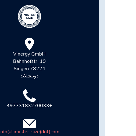
Vinergy GmbH
Bahnhofstr. 19
78224 Singen
دويتشلاند
+49773183270033
info(at)mister-size(dot)com