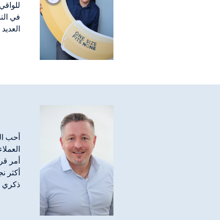
العديد 
أحب الت
العملاء
أكثر ن
ذكري م