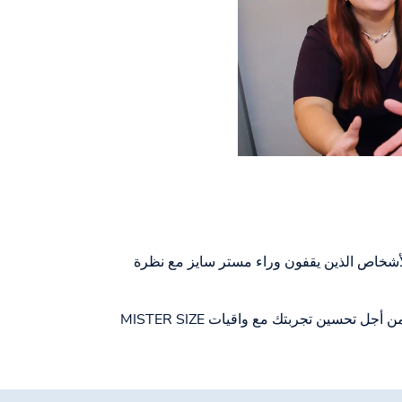
لأشخاص الذين يقفون وراء مستر سايز مع نظرة
إذا كان لديك أي أسئلة أو اقتراحات أو انتقادات، يسعدنا دائماً تقديم المساعدة. نحن نأخذ جميع الملاحظات على محمل الجد من أجل تحسين تجربتك مع واقيات MISTER SIZE