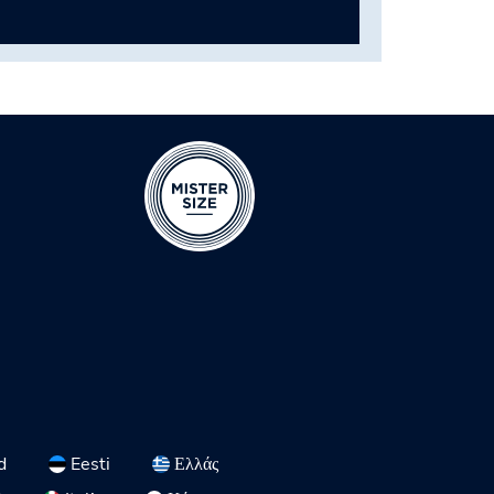
d
Eesti
Ελλάς