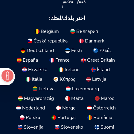
pure feel
اختر بلدك/لغتك:
Belgium
България
Česká republika
Danmark
Deutschland
Eesti
Ελλάς
España
France
Great Britain
Hrvatska
Ireland
Ísland
Italia
Κύπρος
Latvija
Lietuva
Luxembourg
Magyarország
Malta
Maroc
Nederland
Norge
Österreich
Polska
Portugal
România
Slovenija
Slovensko
Suomi