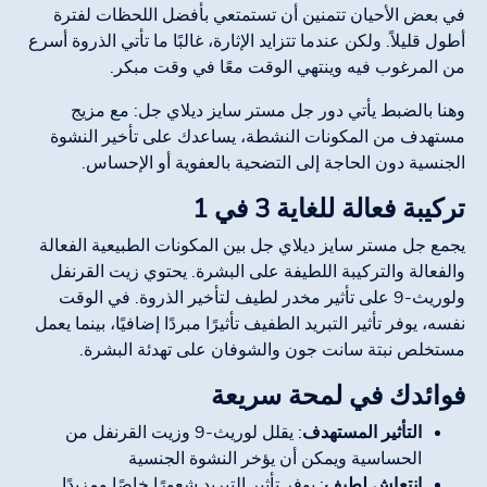
في بعض الأحيان تتمنين أن تستمتعي بأفضل اللحظات لفترة
أطول قليلاً. ولكن عندما تتزايد الإثارة، غالبًا ما تأتي الذروة أسرع
من المرغوب فيه وينتهي الوقت معًا في وقت مبكر.
وهنا بالضبط يأتي دور جل مستر سايز ديلاي جل: مع مزيج
مستهدف من المكونات النشطة، يساعدك على تأخير النشوة
الجنسية دون الحاجة إلى التضحية بالعفوية أو الإحساس.
تركيبة فعالة للغاية 3 في 1
يجمع جل مستر سايز ديلاي جل بين المكونات الطبيعية الفعالة
والفعالة والتركيبة اللطيفة على البشرة. يحتوي زيت القرنفل
ولوريث-9 على تأثير مخدر لطيف لتأخير الذروة. في الوقت
نفسه، يوفر تأثير التبريد الطفيف تأثيرًا مبردًا إضافيًا، بينما يعمل
مستخلص نبتة سانت جون والشوفان على تهدئة البشرة.
فوائدك في لمحة سريعة
التأثير المستهدف
: يقلل لوريث-9 وزيت القرنفل من
الحساسية ويمكن أن يؤخر النشوة الجنسية
انتعاش لطيف
: يوفر تأثير التبريد شعورًا خاصًا ومزيدًا