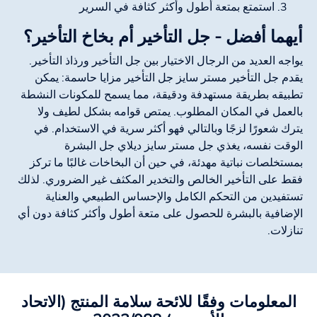
استمتع بمتعة أطول وأكثر كثافة في السرير
أيهما أفضل - جل التأخير أم بخاخ التأخير؟
يواجه العديد من الرجال الاختيار بين جل التأخير ورذاذ التأخير.
يقدم جل التأخير مستر سايز جل التأخير مزايا حاسمة: يمكن
تطبيقه بطريقة مستهدفة ودقيقة، مما يسمح للمكونات النشطة
بالعمل في المكان المطلوب. يمتص قوامه بشكل لطيف ولا
يترك شعورًا لزجًا وبالتالي فهو أكثر سرية في الاستخدام. في
الوقت نفسه، يغذي جل مستر سايز ديلاي جل البشرة
بمستخلصات نباتية مهدئة، في حين أن البخاخات غالبًا ما تركز
فقط على التأخير الخالص والتخدير المكثف غير الضروري. لذلك
تستفيدين من التحكم الكامل والإحساس الطبيعي والعناية
الإضافية بالبشرة للحصول على متعة أطول وأكثر كثافة دون أي
تنازلات.
المعلومات وفقًا للائحة سلامة المنتج (الاتحاد