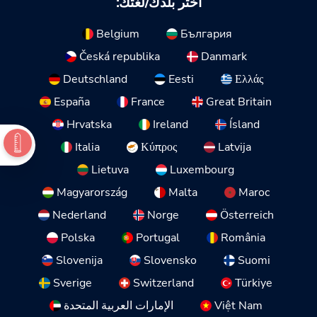
اختر بلدك/لغتك:
Belgium
България
Česká republika
Danmark
Deutschland
Eesti
Ελλάς
España
France
Great Britain
Hrvatska
Ireland
Ísland
Italia
Κύπρος
Latvija
Lietuva
Luxembourg
Magyarország
Malta
Maroc
Nederland
Norge
Österreich
Polska
Portugal
România
Slovenija
Slovensko
Suomi
Sverige
Switzerland
Türkiye
Việt Nam
الإمارات العربية المتحدة