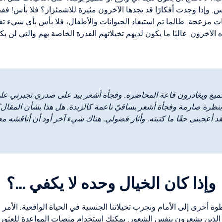
. وإذا وجدت أفكارًا قد يجدها الآخرون مثيرة للاشمئزاز؟ فلا بأس! ففي 
 مزعجة. طالما تم استبعاد الحيوانات والأطفال، فلا بأس بأي شيء تقري
الآخرون. غالبًا ما يكون لديهم تخيلاتهم القذرة الخاصة بهم والتي لن يكشف
ميع ويغادرون قاعة المحاضرة. وفجأة أشعر بيد على صدري تجبرني على 
ا بنظرة صارمة وفجأة أشعر بساقيّ ناعمة كالزبدة. هل هذا بشأن المقال؟
د أعجبني حقًا ما كتبته. وأثار فضولي. هناك شيء آخر أود أن أناقشه مع
وإذا كان الخيال وحده لا يكفي ...؟
 أخرى إلى الأمام ونجرب تخيلاتنا الجنسية في الحياة الواقعية. الأمر ل
الذين يشعرون بنفس الشعور. يمكنك استخدام منصات المواعدة للعثور 