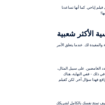
 فيلم إباحي. كما أنها تساعدنا
ا!
ية الأكثر شعبية
والمفيدة لك. عندما يتعلق الأمر
د الغامضين. على سبيل المثال،
ي ذلك - ففي النهاية، هناك
اقع فهذا سؤال آخر. لكن كفيلم
، أثارت ألعاب الهيمنة والعبودية أيضًا رغبة كبيرة خارج مشهد BDSM. تخيل كيف تمنح نفسك بالكامل لشريكك