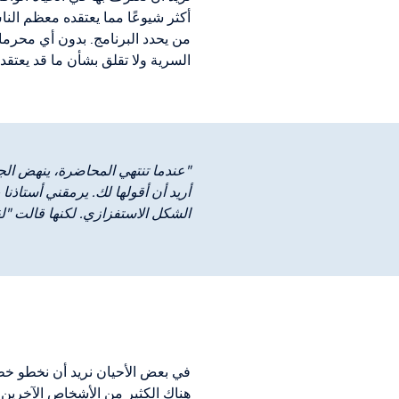
أكثر شيوعًا مما يعتقده معظم الناس
من يحدد البرنامج. بدون أي محرمات
السرية ولا تقلق بشأن ما قد يعتقده 
"عندما تنتهي المحاضرة، ينهض الج
أريد أن أقولها لك. يرمقني أستاذن
الشكل الاستفزازي. لكنها قالت "لق
في بعض الأحيان نريد أن نخطو خطوة
هناك الكثير من الأشخاص الآخرين 