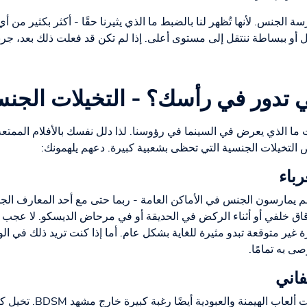
سة الجنس. لأنها تُظهر لنا بالضبط ما الذي يثيرنا حقًا - أكثر بكثير من أي
و ببساطة ننتقل إلى مستوى أعلى. إذا لم تكن قد فعلت ذلك بعد، جربه
تي تدور في رأسك؟ - التخيلات الجنس
 ما الذي يعرض في السينما في رؤوسنا. لذا دلل نفسك بالأفلام الممتعة 
عض التخيلات الجنسية التي تحظى بشعبية كبيرة. دعهم يلهمونك:
باء
 يمارسون الجنس في الأماكن العامة - ربما حتى مع أحد المعارف الجد
اق خلفي أو أثناء الركض في الحديقة أو في مرحاض الديسكو. لا عجب ف
ير متوقعة تبدو مثيرة للغاية بشكل عام. أما إذا كنت تريد ذلك في الو
ى به تمامًا.
فاني
منذ فيلم "Shades of Grey"