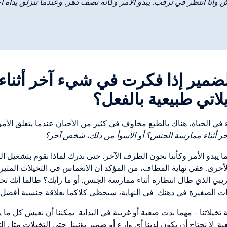
نا أنتظر في ترقب. يبدو الأمر وكأنه نصف دهر. وعندما تنزلق يداه أخ
الضمير إذا فكرت في شيء آخر أثنا
اتي طبيعية بالفعل؟
ء في الحياة، هناك بالطبع مخاوف في كثير من الأحيان عندما يتعلق الأ
خر أثناء ممارسة الجنس؟ أو الأسوأ من ذلك، شخص آخر؟
وربما يبدو الأمر وكأننا نخون الطرف الآخر. حتى ندرك لماذا نقوم بتشغيل ال
أخرى. ففي نهاية المطاف، من المؤكد أن الانغماس في التخيلات المثيرة
يبي الذي طال انتظاره أثناء ممارسة الجنس. أو ما رأيك؟ طالما أنك تح
 الصغيرة في ذهنك. في النهاية، سيحظى كلاكما بعلاقة جنسية أفضل ن
تخيلاتنا - مهما بدت صعبة أو غريبة في البداية. يمكننا أن نعيش كل ما يد
قعية. لا نحتاج أن يكون لدينا أي وازع أو ضمير يؤنبنا. حتى التخيلات م