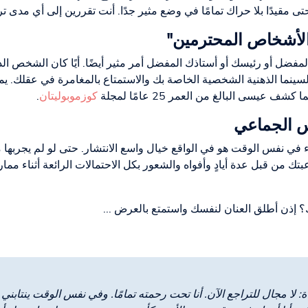
ى مقيدًا بلا حراك تمامًا في وضع مثير جدًا. أنت تقررين إلى أي مدى تري
الأشخاص المحترمين"
ضل أو رئيسك أو أستاذك المفضل أمر مثير أيضًا. أيًا كان الشخص الذ
لسينما الذهنية الشخصية الخاصة بك والاستمتاع بالمغامرة في عقلك. 
عيسى البالغ من العمر 25 عامًا لمجلة
كوزموبوليتان
.
جنس الجماعي
 نفس الوقت هو في الواقع خيال واسع الانتشار. حتى لو لم يجربها م
تك من قبل عدة أيادٍ وأفواه والشعور بكل الاحتمالات الرائعة أثناء م
تك؟ إذن أطلق العنان لنفسك واستمتع بالعرض ...
ة: لا مجال للتراجع الآن. أنا تحت رحمته تمامًا. وفي نفس الوقت ينتابني 