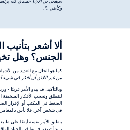
سيفعل بي الآن؟ جسدي كله يرتعش وأ
وكأنني...".
ألا أشعر بتأنيب 
الجنس؟ وهل تخيل
كما هو الحال مع العديد من الأشيا
من غير اللائق أن أفكر في شيء آ
وبالتأكيد، قد يبدو الأمر غريبًا - 
لننطلق ونحجب الأفكار السخيفة ال
الضغط في المكتب أو الإقرار الضر
في شخص آخر، فلا بأس بالمغامرات
ينطبق الأمر نفسه أيضًا على طبيعة 
نريد أن نعترف بها في الحياة الوا