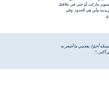
السوبر ماركت أو حتى في علاقتك
ريدينه وأين هي الحدود. وفي
ي.
كه أخيرًا. يعجبني ما أشعر به
كثر...".