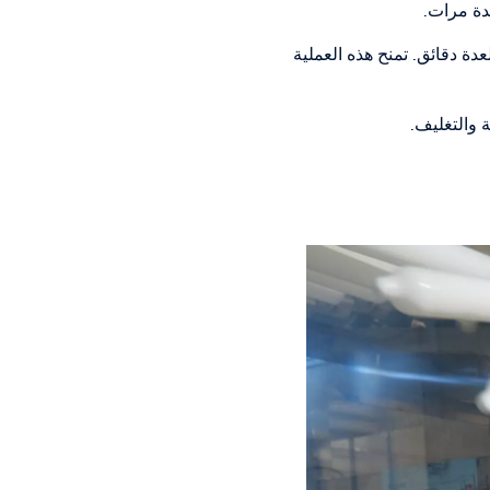
دة مرات.
بل أن يتم تسخينه على درجة حرارة تزيد عن 100 درجة مئوية لعدة دقائق. تمنح هذه العملية
 والتغليف.