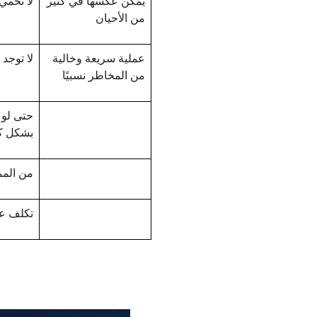
يمكن عكسها في كثير
لا تحمي
من الأحيان
عملية سريعة وخالية
لا توجد
من المخاطر نسبيًا
حتى لو 
بشكل كب
من المم
تكلف عم