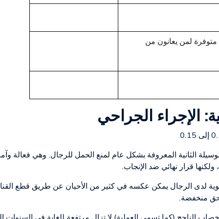
 متوفرة لمن يعانون من
ة: الإجراء الجراحي
الوسيلة الثانية المعروفة بشكل عام لمنع الحمل للرجال. وهي فعالة وآم
وية لدى الرجال يمكن عكسه في كثير من الأحيان عن طريق قطع القناة
احق منخفضة.
اب الناجح (كما تسمى العملية) لا تزال مرتفعة للغاية في السنوات الثل