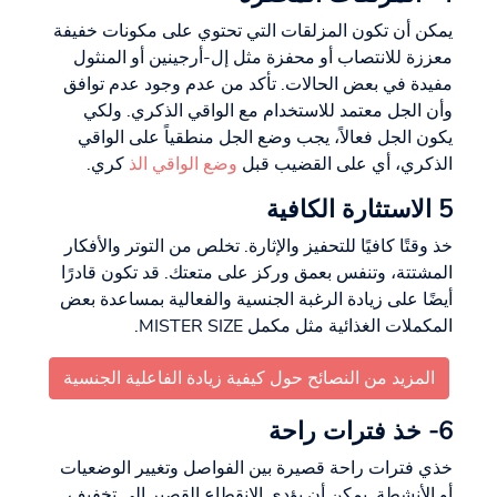
يمكن أن تكون المزلقات التي تحتوي على مكونات خفيفة
معززة للانتصاب أو محفزة مثل إل-أرجينين أو المنثول
مفيدة في بعض الحالات. تأكد من عدم وجود عدم توافق
وأن الجل معتمد للاستخدام مع الواقي الذكري. ولكي
يكون الجل فعالاً، يجب وضع الجل منطقياً على الواقي
الذكري، أي على القضيب قبل
وضع الواقي الذ
كري.
5 الاستثارة الكافية
خذ وقتًا كافيًا للتحفيز والإثارة. تخلص من التوتر والأفكار
المشتتة، وتنفس بعمق وركز على متعتك. قد تكون قادرًا
أيضًا على زيادة الرغبة الجنسية والفعالية بمساعدة بعض
المكملات الغذائية مثل مكمل MISTER SIZE.
المزيد من النصائح حول كيفية زيادة الفاعلية الجنسية
6- خذ فترات راحة
خذي فترات راحة قصيرة بين الفواصل وتغيير الوضعيات
أو الأنشطة. يمكن أن يؤدي الانقطاع القصير إلى تخفيف