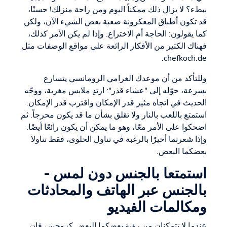
ببطء؟ لا يزال ذلك ممكناً اليوم ومن راحة منزلك! حسنًا،
قد تكون أطباق المعكرونة صعبة بعض الشيء الآن، ولكن
كما يقولون: الحاجة أم الاختراع. وإذا لم يكن الأمر كذلك،
فهناك الكثير من الأفكار الرائعة على مواقع الوصفات مثل
chefkoch.de.
وللتأكد من أن موعدك الغرامي الرومانسي يتسارع
بسرعة، حوّله إلى "عشاء قذر": ارتدِ ملابس مغرية، ووجّه
الحديث في اتجاه مثير قدر الإمكان واقترب قدر الإمكان.
استمتع باللعب بالنار ولا تقلق بشأن ما قد يكون محرجاً. ثم
اضحكوا على الأمر معًا، وهو ما يمكن أن يكون رائعًا أيضًا.
وإذا شعرتما أخيرًا بالرغبة في تناول الحلوى، فقط تناولا
بعضكما البعض.
استمتعا بالجنس دون لمس -
بالجنس عبر الهاتف والمحادثات
ومكالمات الفيديو
عندما لا تتمكنان من رؤية بعضكما البعض كزوجين، فإن