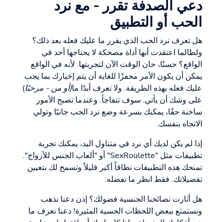
دعي الصدفة تقرر - مع نرد
الحب أو التطبيق
هل تعرف نرد الحب الذي يقرر ما عليك فعله بعد ذلك؟
ولطالما اعتقدت أنها أداة مضحكة لا يحتاجها أحد في
الواقع؟ حسنًا، حان الوقت الآن لتجربتها. لأنه في الواقع
يمكن أن يكون الأمر محفزًا للغاية أن يتم إخبارك بما يجب
عليك فعله بهذه الطريقة. ولا تعرف أبدًا ما
(أو من - مرحبًا
)
على وشك أن يأتي. سوف تتفاجأ. وعندما تصبح الأمور
ساخنة حقًا، يمكنك بسرعة وضع نرد الحب جانبًا وتولي
الاتجاه بنفسك.
إذا لم يكن لديك أي نرد في متناول اليد، يمكنك تجربة
تطبيقات مثل "SexRoulette" أو "ألعاب الجنس للأزواج".
تمنحك هذه التطبيقات نطاقاً أكبر قليلاً وتسمح لك بتعيين
تفضيلاتك. فقط انظر ما تفضله.
هل أثارت نصائحنا الجنسية فضولك؟ إذن دعنا نذهب
ونستمتع ببعض اللحظات الحسية المثيرة! دعنا نعرف ما