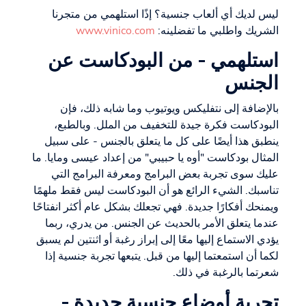
ليس لديك أي ألعاب جنسية؟ إذًا استلهمي من متجرنا
الشريك واطلبي ما تفضلينه:
www.vinico.com
استلهمي - من البودكاست عن
الجنس
بالإضافة إلى نتفليكس ويوتيوب وما شابه ذلك، فإن
البودكاست فكرة جيدة للتخفيف من الملل. وبالطبع،
ينطبق هذا أيضًا على كل ما يتعلق بالجنس - على سبيل
المثال بودكاست "أوه يا حبيبي" من إعداد عيسى ومايا. ما
عليك سوى تجربة بعض البرامج ومعرفة البرامج التي
تناسبك. الشيء الرائع هو أن البودكاست ليس فقط ملهمًا
ويمنحك أفكارًا جديدة. فهي تجعلك بشكل عام أكثر انفتاحًا
عندما يتعلق الأمر بالحديث عن الجنس. من يدري، ربما
يؤدي الاستماع إليها معًا إلى إبراز رغبة أو اثنتين لم يسبق
لكما أن استمعتما إليها من قبل. يتبعها تجربة جنسية إذا
شعرتما بالرغبة في ذلك.
تجربة أوضاع جنسية جديدة -