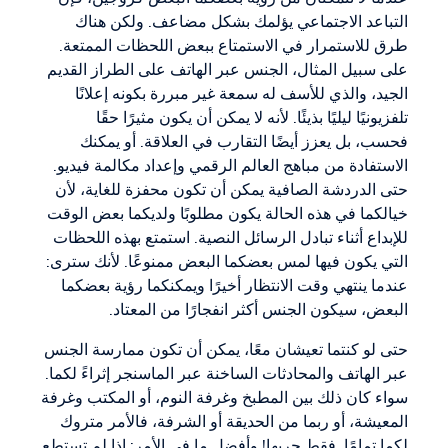
التباعد الاجتماعي يؤلمك بشكل مضاعف. ولكن هناك
طرق للاستمرار في الاستمتاع ببعض اللحظات الممتعة.
على سبيل المثال، الجنس عبر الهاتف على الطراز القديم
الجيد، والذي للأسف له سمعة غير مبررة بكونه إعلانًا
تلفزيونيًا ليليًا بذيئًا. لأنه لا يمكن أن يكون مثيرًا حقًا
فحسب، بل يعزز أيضًا التقارب في العلاقة. أو يمكنك
الاستفادة من مباهج العالم الرقمي وإعداد مكالمة فيديو.
حتى الدردشة الصافية يمكن أن تكون محفزة للغاية، لأن
خيالكما في هذه الحالة يكون مطلوبًا ولديكما بعض الوقت
للإبداع أثناء تبادل الرسائل النصية. استمتع بهذه اللحظات
التي يكون فيها لمس بعضكما البعض ممنوعًا. لأنك سترى:
عندما ينتهي وقت الانتظار أخيرًا ويمكنكما رؤية بعضكما
البعض، سيكون الجنس أكثر انفجارًا من المعتاد.
حتى لو كنتما تعيشان معًا، يمكن أن تكون ممارسة الجنس
عبر الهاتف والمحادثات الساخنة عبر الماسنجر إثراءً لكما.
سواء كان ذلك بين المطبخ وغرفة النوم، أو المكتب وغرفة
المعيشة، أو ربما من الحديقة أو الشرفة، فالأمر متروك
لكما تمامًا. فقط جربها! وأفضل ما في الأمر: إذا لم تستطع