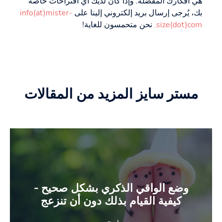
هي أفكارك المفضلة. وإذا كان لديك أي اقتراحات خاصة
بك، يُرجى إرسال بريد إلكتروني إلينا على
info(at)mister-
size(dot)com.
نحن متحمسون للغاية!
مستر سايز المزيد من المقالات
وضع الواقي الذكري بشكل صحيح -
كيفية القيام بذلك دون أن تنزعج