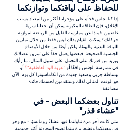
للحفاظ على لياقتكما وتوازنكما
إذا كنا نجلس فجأة على مؤخراتنا أكثر من المعتاد بسبب
الإغلاق، فإن الطاقة المكبوتة يمكن أن تجعلنا سريعًا
غاضبين. فماذا عن ممارسة القليل من الرياضة لموازنة
حركاتك؟ يمكنك القيام بذلك ليس فقط من خلال تمارين
اللياقة البدنية واليوغا، ولكن أيضًا من خلال الأوضاع
الجنسية الصحيحة. فبعضها يعمل حقاً على تمرين عضلاتك
ويزيد من قدرتك على التحمل. على سبيل المثال، ما رأيك
في ممارسة الجنس واقفًا أو
"عربة اليد العاطفية"؟
أو
ببساطة جربي وضعية جديدة من الكاماسوترا كل يوم. الآن
هو الوقت المثالي لذلك وستقدمين لجسمك فائدة
مضاعفة.
تناول بعضكما البعض - في
"عشاء قذر"
متى كانت آخر مرة تناولتما فيها عشاءً رومانسيًا - مع وخز
في معدتكما وقشعريرة بينما تصبح المحادثة أكثر حميمية