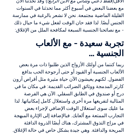
الأقل
(فقط دعني وشأني مع الابن الرابع!
) وقد تحدثنا الآن
مع بعضنا البعض في أسبوع أكثر مما تحدثنا في السنوات
القليلة الماضية مجتمعة. نحن لا نشعر بالرغبة في ممارسة
الجنس أيضًا. لذا فقد حان الوقت لفعل شيء ما حيال ذلك
- مع نصائحنا الجنسية السبعة لمكافحة الملل من الإغلاق:
تجربة سعيدة - مع الألعاب
الجنسية ...
ربما كنتما من أولئك الأزواج الذين طلبوا ذات مرة بعض
الألعاب الجنسية أو القيود أو حتى أرجوحة الحب بدافع
الفضول. لكنهم يعيشون الآن حياة مثيرة مثل أقراص آرون
كارتر المدمجة ووثائق الضرائب القديمة: في مكان ما في
درج أو صندوق في الطابق السفلي. الآن هي الفرصة
المثالية لتفريغها مرة أخرى واستغلال كامل إمكانياتها. لذا
ما عليك سوى استغلال الوقت الإضافي لإجراء بعض
التجارب الممتعة مع ألعابك. فبالإضافة إلى الإثارة المبهجة
في مزاج التذوق المشترك، هناك أيضًا الذروة الدافئة
المريحة والدافئة. وهي جيدة بشكل خاص في حالة الإغلاق.