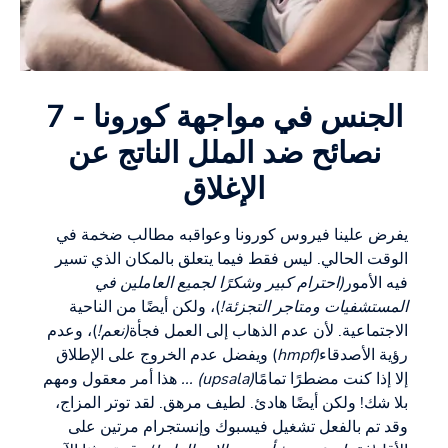
الجنس في مواجهة كورونا - 7
نصائح ضد الملل الناتج عن
الإغلاق
يفرض علينا فيروس كورونا وعواقبه مطالب ضخمة في
الوقت الحالي. ليس فقط فيما يتعلق بالمكان الذي تسير
فيه الأمور
(احترام كبير وشكرًا لجميع العاملين في
المستشفيات ومتاجر التجزئة!
)، ولكن أيضًا من الناحية
الاجتماعية. لأن عدم الذهاب إلى العمل فجأة
(نعم!
)، وعدم
رؤية الأصدقاء
(hmpf
) ويفضل عدم الخروج على الإطلاق
إلا إذا كنت مضطرًا تمامًا
(upsala) ...
هذا أمر معقول ومهم
بلا شك! ولكن أيضًا هادئ. لطيف مرهق. لقد توتر المزاج،
وقد تم بالفعل تشغيل فيسبوك وإنستجرام مرتين على