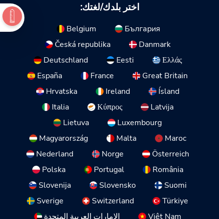
اختر بلدك/لغتك:
Belgium
България
Česká republika
Danmark
Deutschland
Eesti
Ελλάς
España
France
Great Britain
Hrvatska
Ireland
Ísland
Italia
Κύπρος
Latvija
Lietuva
Luxembourg
Magyarország
Malta
Maroc
Nederland
Norge
Österreich
Polska
Portugal
România
Slovenija
Slovensko
Suomi
Sverige
Switzerland
Türkiye
Việt Nam
الإمارات العربية المتحدة