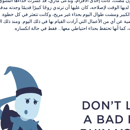
ن مضت، كانت إحدى الأقزام، وتدعى ماري، قد كسرت حذاءها الملتوي
ن لديها الوقت لإصلاحه، كان عليها أن ترتدي زوجًا كبيرًا قديمًا وجدته م
الكبير ومشت طوال اليوم بحذاء غير مريح، وكانت تتعثر في كل خطوة. 
ية عن أي من الأعمال التي أرادت القيام بها في ذلك اليوم. ومنذ ذلك ا
 كما أنها تحتفظ بحذاء احتياطي معها... فقط في حالة انكساره.