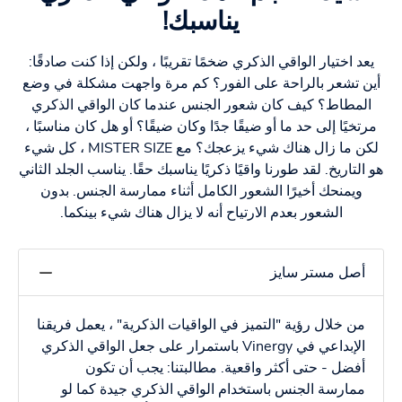
يناسبك!
يعد اختيار الواقي الذكري ضخمًا تقريبًا ، ولكن إذا كنت صادقًا:
أين تشعر بالراحة على الفور؟ كم مرة واجهت مشكلة في وضع
المطاط؟ كيف كان شعور الجنس عندما كان الواقي الذكري
مرتخيًا إلى حد ما أو ضيقًا جدًا وكان ضيقًا؟ أو هل كان مناسبًا ،
لكن ما زال هناك شيء يزعجك؟ مع MISTER SIZE ، كل شيء
هو التاريخ. لقد طورنا واقيًا ذكريًا يناسبك حقًا. يناسب الجلد الثاني
ويمنحك أخيرًا الشعور الكامل أثناء ممارسة الجنس. بدون
الشعور بعدم الارتياح أنه لا يزال هناك شيء بينكما.
أصل مستر سايز
من خلال رؤية "التميز في الواقيات الذكرية" ، يعمل فريقنا
الإبداعي في Vinergy باستمرار على جعل الواقي الذكري
أفضل - حتى أكثر واقعية. مطالبتنا: يجب أن تكون
ممارسة الجنس باستخدام الواقي الذكري جيدة كما لو