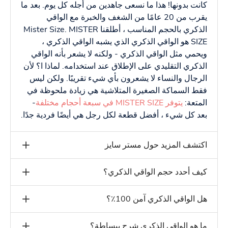
كانت بدونها! هذا ما نسعى جاهدين من أجله كل يوم. بعد ما
يقرب من 20 عامًا من الشغف والخبرة مع الواقي
الذكري بالحجم المناسب ، أطلقنا Mister Size. MISTER
SIZE هو الواقي الذكري الذي يشبه الواقي الذكري ،
ويحمي مثل الواقي الذكري - ولكنه لا يشعر بأنه الواقي
الذكري التقليدي على الإطلاق عند استخدامه. لماذا ا؟ لأن
الرجال والنساء لا يشعرون بأي شيء تقريبًا. ولكن ليس
فقط السماكة الصغيرة المتلاشية هي زيادة ملحوظة في
المتعة:
يتوفر MISTER SIZE في سبعة أحجام مختلفة
-
بعد كل شيء ، أفضل قطعة لكل رجل هي أيضًا فردية جدًا.
اكتشف المزيد حول مستر سايز
كيف أحدد حجم الواقي الذكري؟
هل الواقي الذكري آمن 100٪؟
ما هو الواقي الذكري شرح ببساطة؟