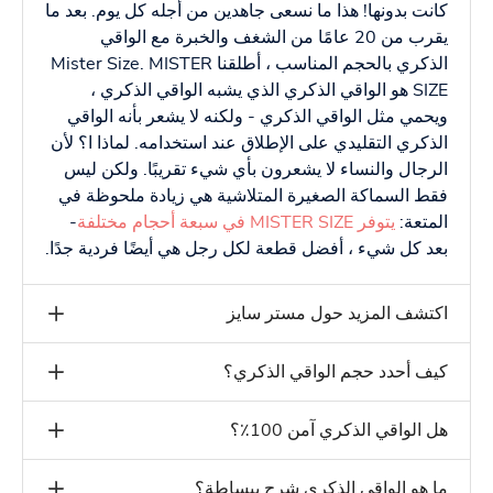
كانت بدونها! هذا ما نسعى جاهدين من أجله كل يوم. بعد ما
يقرب من 20 عامًا من الشغف والخبرة مع الواقي
الذكري بالحجم المناسب ، أطلقنا Mister Size. MISTER
SIZE هو الواقي الذكري الذي يشبه الواقي الذكري ،
ويحمي مثل الواقي الذكري - ولكنه لا يشعر بأنه الواقي
الذكري التقليدي على الإطلاق عند استخدامه. لماذا ا؟ لأن
الرجال والنساء لا يشعرون بأي شيء تقريبًا. ولكن ليس
فقط السماكة الصغيرة المتلاشية هي زيادة ملحوظة في
المتعة:
يتوفر MISTER SIZE في سبعة أحجام مختلفة
-
بعد كل شيء ، أفضل قطعة لكل رجل هي أيضًا فردية جدًا.
اكتشف المزيد حول مستر سايز
كيف أحدد حجم الواقي الذكري؟
هل الواقي الذكري آمن 100٪؟
ما هو الواقي الذكري شرح ببساطة؟