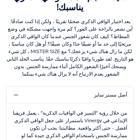
يناسبك!
يعد اختيار الواقي الذكري ضخمًا تقريبًا ، ولكن إذا كنت صادقًا:
أين تشعر بالراحة على الفور؟ كم مرة واجهت مشكلة في وضع
المطاط؟ كيف كان شعور الجنس عندما كان الواقي الذكري
مرتخيًا إلى حد ما أو ضيقًا جدًا وكان ضيقًا؟ أو هل كان مناسبًا ،
لكن ما زال هناك شيء يزعجك؟ مع MISTER SIZE ، كل شيء
هو التاريخ. لقد طورنا واقيًا ذكريًا يناسبك حقًا. يناسب الجلد الثاني
ويمنحك أخيرًا الشعور الكامل أثناء ممارسة الجنس. بدون
الشعور بعدم الارتياح أنه لا يزال هناك شيء بينكما.
أصل مستر سايز
من خلال رؤية "التميز في الواقيات الذكرية" ، يعمل فريقنا
الإبداعي في Vinergy باستمرار على جعل الواقي الذكري
أفضل - حتى أكثر واقعية. مطالبتنا: يجب أن تكون
ممارسة الجنس باستخدام الواقي الذكري جيدة كما لو