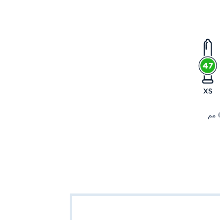
7 مقاسات مختلفة للواقي الذكري من مقاسات MISTER SIZE - من 47 مم (XS) إلى 69 مم