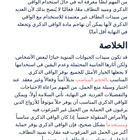
من المهم أيضًا معرفة أنه في حال استخدام الواقي
الذكري ومبيد النطاف معًا، فغالبًا لا يُنصح بذلك لأن العديد
من مبيدات النطاف غير معتمدة للاستخدام مع الواقي
الذكري لأنها يمكن أن تهاجم مادة الواقي الذكري وتجعله
في النهاية أقل أمانًا.
الخلاصة
قد تكون مبيدات الحيوانات المنوية خيارًا لبعض الأشخاص،
ولكن آثارها الجانبية المحتملة وعدم اليقين في استخدامها
لا يجعلها الخيار الأمثل للجميع. يوفر الواقي الذكري
المناسب
بالحجم المناسب
بديلاً آمناً وفعالاً وغير معقد. عند
اختيار وسيلة منع الحمل، من المهم مراعاة الاحتياجات
والتفضيلات الفردية. في النهاية، تأتي السلامة أولاً، ويمكن
للواقي الذكري المناسب أن يوفر حلاً موثوقاً للأزواج الذين
يرغبون في الحماية من الحمل غير المرغوب فيه
والأمراض المنقولة جنسياً. إذا كان الواقي الذكري مناسباً
ومستخدماً
بشكل صحيح، فإن الواقي الذكري يوفر حماية
أكبر من الحمل غير المرغوب فيه مقارنة بمبيد النطاف،
لذا فإن استخدام مبيد النطاف ليس ضرورياً.