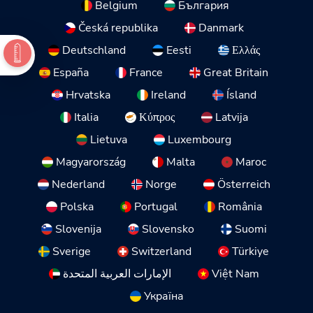
Belgium
България
Česká republika
Danmark
Deutschland
Eesti
Ελλάς
España
France
Great Britain
Hrvatska
Ireland
Ísland
Italia
Κύπρος
Latvija
Lietuva
Luxembourg
Magyarország
Malta
Maroc
Nederland
Norge
Österreich
Polska
Portugal
România
Slovenija
Slovensko
Suomi
Sverige
Switzerland
Türkiye
Việt Nam
الإمارات العربية المتحدة
Україна